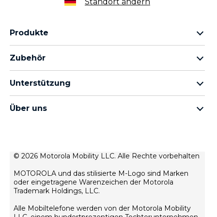
Standort ändern
Produkte
motorola razr Familie
Zubehör
motorola edge Familie
Kopfhörer
moto g Familie
Unterstützung
Kabel und Ladegeräte
moto e Familie
Meine Bestellungen
moto tag
thinkphone by motorola
Über uns
Software-Updates
alle Smartphones
Über Motorola
Unterstützung
Über Lenovo
Kontakt
Verkaufsbedingungen
© 2026 Motorola Mobility LLC. Alle Rechte vorbehalten
Reparaturstatus
Nutzungsbedingungen
Wiederherstellung und Smart-Assistent
MOTOROLA und das stilisierte M-Logo sind Marken
Datenschutz
oder eingetragene Warenzeichen der Motorola
motorola impressum
Trademark Holdings, LLC.
Innovation
Alle Mobiltelefone werden von der Motorola Mobility
Rekrutierung