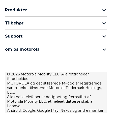
Produkter
Motorola Razr-familien
Tilbehør
Motorola Edge-familien
Hovedtelefoner
Moto G-familien
Support
Kabler og opladere
Moto E-familien
Mine ordrer
moto tag
thinkphone by motorola
om os motorola
Softwareopdateringer
alle telefoner
Om Motorola
Support
Om Lenovo
Kontakt
Salgsbetingelser
© 2026 Motorola Mobility LLC. Alle rettigheder
Reparationstilstand
forbeholdes
Brugsbetingelser
Gendannelse og smart assistent
MOTOROLA og det stiliserede M-logo er registrerede
Webbeskyttelsespolitik
varemærker tilhørende Motorola Trademark Holdings,
LLC.
Innovation
Alle mobiltelefoner er designet og fremstillet af
Motorola Mobility LLC, et helejet datterselskab af
Careers
Lenovo.
Produktbeskyttelsespolitik
Android, Google, Google Play, Nexus og andre mærker