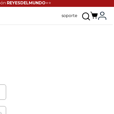
pón
REYESDELMUNDO
⭐⭐
soporte