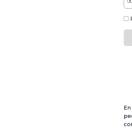
En 
pe
co