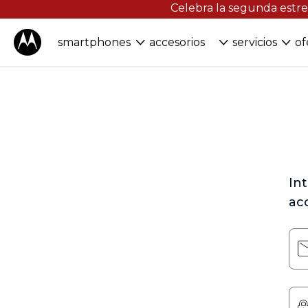
Celebra la segunda estre
smartphones
accesorios
servicios
of
In
ac