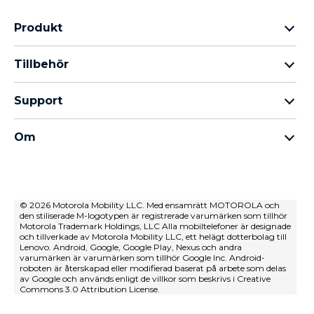
Produkt
Motorola Razr-familjen
Tillbehör
Motorola Edge-familjen
Hörlurar
moto g-familjen
Support
Kablar och laddare
Moto E-familjen
Mina beställningar
moto tag
thinkphone by motorola
Om
Programuppdateringar
Alla telefoner
Om Motorola
Support
Om Lenovo
kontakta oss
Försäljningsvillkor
© 2026 Motorola Mobility LLC. Med ensamrätt MOTOROLA och
Reparationsstatus
den stiliserade M-logotypen är registrerade varumärken som tillhör
Användarvillkor
Återställning och smart assistent
Motorola Trademark Holdings, LLC Alla mobiltelefoner är designade
och tillverkade av Motorola Mobility LLC, ett helägt dotterbolag till
Försäljningsvillkor
Lenovo. Android, Google, Google Play, Nexus och andra
varumärken är varumärken som tillhör Google Inc. Android-
Innovation
roboten är återskapad eller modifierad baserat på arbete som delas
av Google och används enligt de villkor som beskrivs i Creative
Careers
Commons 3.0 Attribution License.
Produktsekretesspolicy